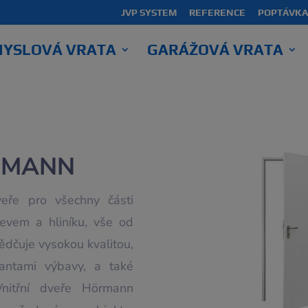
modal-check
JVP SYSTEM
REFERENCE
POPTÁVKA
YSLOVÁ VRATA
GARÁŽOVÁ VRATA
ÖRMANN
eře pro všechny části
řevem a hliníku, vše od
dčuje vysokou kvalitou,
antami výbavy, a také
Vnitřní dveře Hörmann