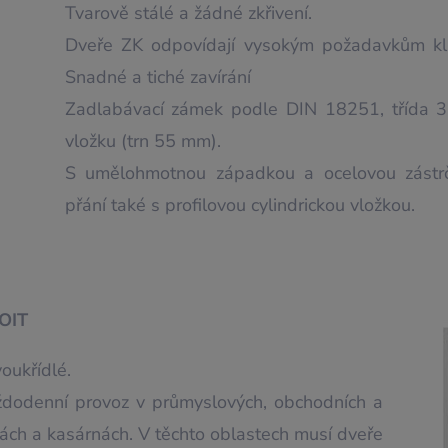
Tvarově stálé a žádné zkřivení.
Dveře ZK odpovídají vysokým požadavkům klima
Snadné a tiché zavírání
Zadlabávací zámek podle DIN 18251, třída 3, 
vložku (trn 55 mm).
S umělohmotnou západkou a ocelovou zástr
přání také s profilovou cylindrickou vložkou.
 OIT
voukřídlé.
aždodenní provoz v průmyslových, obchodních a
lách a kasárnách. V těchto oblastech musí dveře