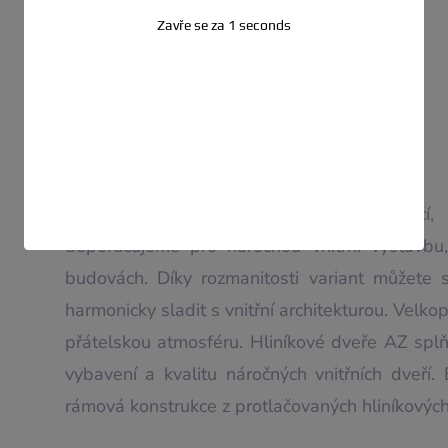
Zavře se za
0
seconds
Hliníkové vnitřní dveře AZ-40
S množstvím světla pro moderní architekturu
Tyto elegantní, lehkým dojmem působící, a
doporučujeme pro náročnou vnitřní výstavbu,
budovách. Díky rozmanitosti variant můžete s
harmonicky sladit s vnitřní architekturou. Velkop
přátelskou atmosféru. Hliníkové dveře AZ splň
vybavení a kvalitu náročných vnitřních dveří. E
rámová konstrukce z protlačovaných hliníkových 