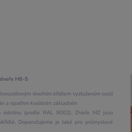
 dveře H8-5
 dvoustěnným dveřním křídlem vyztuženým ocelí
n a opatřen kvalitním základním
o odstínu (podle RAL 9002). Dveře MZ jsou
křídlé. Doporučujeme je také pro průmyslové