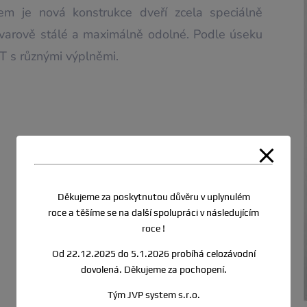
em je nová konstrukce dveří zcela speciálně
 tvarově stálé a maximálně odolné. Podle úseku
T s různými výplněmi.
Děkujeme za poskytnutou důvěru v uplynulém
roce a těšíme se na další spolupráci v následujícím
roce !
Od 22.12.2025 do 5.1.2026 probíhá celozávodní
dovolená. Děkujeme za pochopení.
Tým JVP system s.r.o.