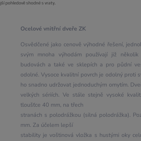
ejší pohledově shodné s vraty.
Ocelové vnitřní dveře ZK
Osvědčené jako cenově výhodné řešení, jednokř
svým mnoha výhodám používají již několik d
budovách a také ve sklepích a pro půdní vest
odolné. Vysoce kvalitní povrch je odolný proti sv
ho snadno udržovat jednoduchým omytím. Dveř
velkých sériích. Ve stále stejně vysoké kval
tloušťce 40 mm, na třech
stranách s polodrážkou (silná polodrážka). Po
mm. Za účelem lepší
stability je voštinová vložka s hustými oky c