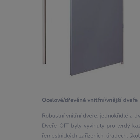
Ocelové/dřevěné vnitřní/vnější dveře
Robustní vnitřní dveře, jednokřídlé a d
Dveře OIT byly vyvinuty pro tvrdý k
řemeslnických zařízeních, úřadech, ško