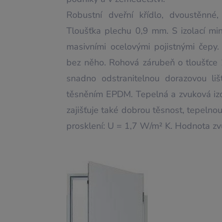
Robustní dveřní křídlo, dvoustěnné
Tloušťka plechu 0,9 mm. S izolací mi
masivními ocelovými pojistnými čepy
bez něho. Rohová zárubeň o tloušťc
snadno odstranitelnou dorazovou li
těsněním EPDM. Tepelná a zvuková izo
zajišťuje také dobrou těsnost, tepelnou
prosklení: U = 1,7 W/m² K. Hodnota zv