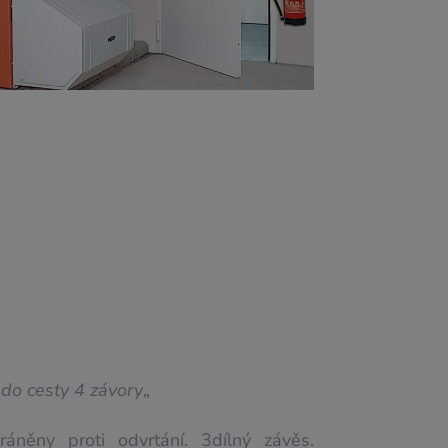
do cesty 4 závory
„
něny proti odvrtání. 3dílný závěs.