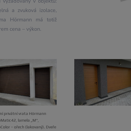
u vyžadovány v objektu:
pelná a zvuková izolace,
irma Hörmann má totiž
rem cena – výkon.
ní privátní vrata Hörmann
Matic42, lamela „M“,
Color – ořech (lakovaný). Dveře