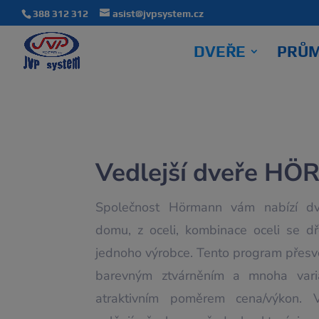
388 312 312
asist@jvpsystem.cz
DVEŘE
PRŮM
Vedlejší dveře H
Společnost Hörmann vám nabízí dv
domu, z oceli, kombinace oceli se d
jednoho výrobce. Tento program přesvě
barevným ztvárněním a mnoha vari
atraktivním poměrem cena/výkon. 