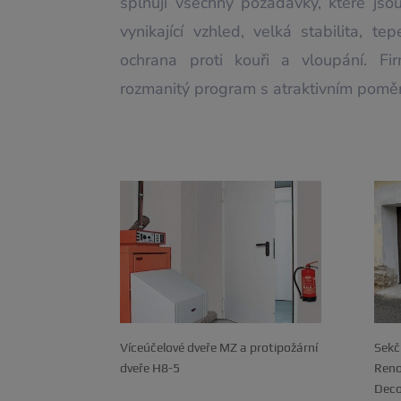
splňují všechny požadavky, které jso
vynikající vzhled, velká stabilita, te
ochrana proti kouři a vloupání. F
rozmanitý program s atraktivním pomě
Víceúčelové dveře MZ a protipožární
Sekč
dveře H8-5
Reno
Deco