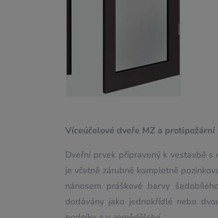
Víceúčelové dveře MZ a protipožární
Dveřní prvek připravený k vestavbě s
je včetně zárubně kompletně pozinková
nánosem práškové barvy šedobíléh
dodávány jako jednokřídlé nebo dvou
podniky a v zemědělství.