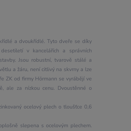
ídlé a dvoukřídlé. Tyto dveře se díky
esetiletí v kancelářích a správních
avby. Jsou robustní, tvarově stálé a
ětlu a žáru, není citlivý na skvrny a lze
e ZK od firmy Hörmann se vyrábějí ve
itě, ale za nízkou cenu. Dvoustěnné o
zinkovaný ocelový plech o tloušťce 0,6
eloplošně slepena s ocelovým plechem.