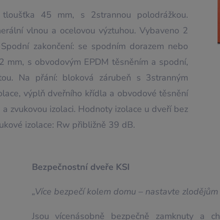
, tloušťka 45 mm, s 2strannou polodrážkou.
nerální vlnou a ocelovou výztuhou. Vybaveno 2
. Spodní zakončení: se spodním dorazem nebo
e 2 mm, s obvodovým EPDM těsněním a spodní,
štou. Na přání: bloková zárubeň s 3stranným
lace, výplň dveřního křídla a obvodové těsnění
 a zvukovou izolaci. Hodnoty izolace u dveří bez
ukové izolace: Rw přibližně 39 dB.
Bezpečnostní dveře KSI
„Více bezpečí kolem domu – nastavte zlodějům 
Jsou vícenásobně bezpečně zamknuty a chrá